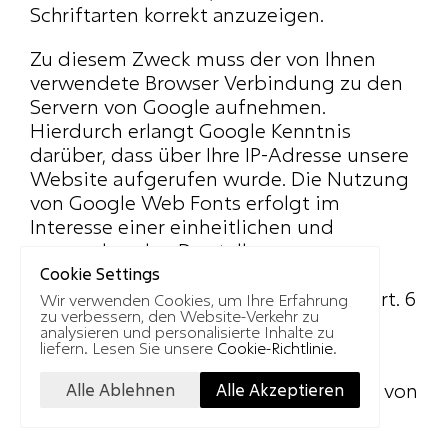
Schriftarten korrekt anzuzeigen.
Zu diesem Zweck muss der von Ihnen 
verwendete Browser Verbindung zu den 
Servern von Google aufnehmen. 
Hierdurch erlangt Google Kenntnis 
darüber, dass über Ihre IP-Adresse unsere 
Website aufgerufen wurde. Die Nutzung 
von Google Web Fonts erfolgt im 
Interesse einer einheitlichen und 
ansprechenden Darstellung unserer 
Online-Angebote. Dies stellt ein 
Cookie Settings
berechtigtes Interesse im Sinne von Art. 6 
Wir verwenden Cookies, um Ihre Erfahrung
zu verbessern, den Website-Verkehr zu
Abs. 1 lit. f DSGVO dar.
analysieren und personalisierte Inhalte zu
liefern.
Lesen Sie unsere
Cookie-Richtlinie
.
Wenn Ihr Browser Web Fonts nicht 
unterstützt, wird eine Standardschrift von 
Ihrem Computer genutzt.